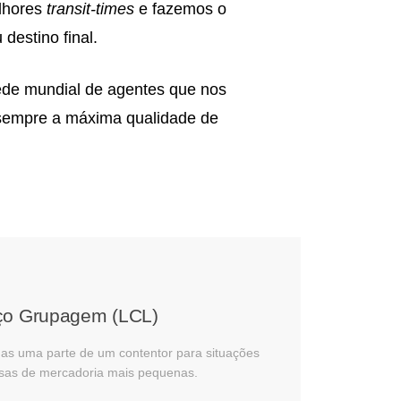
elhores
transit-times
e fazemos o
estino final.
ede mundial de agentes que nos
 sempre a máxima qualidade de
ço Grupagem (LCL)​
nas uma parte de um contentor para situações
sas de mercadoria mais pequenas.