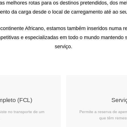
s melhores rotas para os destinos pretendidos, dos m
to da carga desde o local de carregamento até ao seu d
continente Africano, estamos também inseridos numa r
mpetitivas e especializadas em todo o mundo mantendo
serviço.
pleto (FCL)​
Servi
iste no transporte de um
Permite a reserva de ape
.
que têm remes