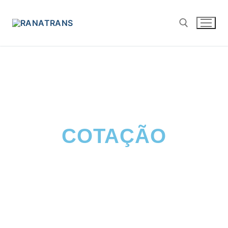
COTAÇÃO
Precisa que a sua mercadoria seja
expedida por um especialista? Peça