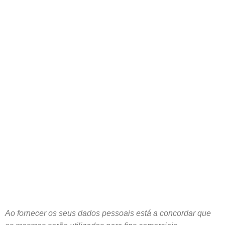
já a sua cotação, nós entraremos
em contacto em breve.
Ao fornecer os seus dados pessoais está a concordar que