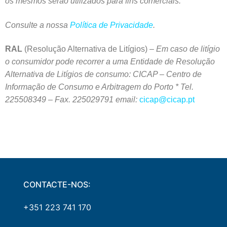
os mesmos serão utilizados para fins comerciais.
Consulte a nossa
Política de Privacidade
.
RAL
(Resolução Alternativa de Litígios) –
Em caso de litígio
o consumidor pode recorrer a uma Entidade de Resolução
Alternativa de Litígios de consumo: CICAP – Centro de
Informação de Consumo e Arbitragem do Porto * Tel.
225508349 – Fax. 225029791 email:
cicap@cicap.pt
CONTACTE-NOS:
+351 223 741 170